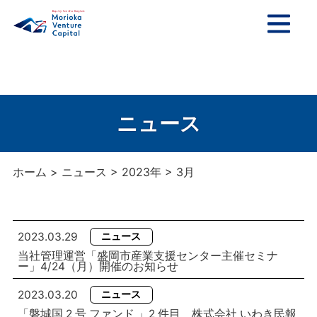
TOP
ページ
会社
情報
ニュース
ニュース
事業紹介
ホーム
>
ニュース
>
2023年
>
3月
お問い合わせ
2023.03.29
ニュース
採用情報
当社管理運営「盛岡市産業支援センター主催セミナ
ー」4/24（月）開催のお知らせ
アクセス
2023.03.20
ニュース
サイトマップ
「磐城国 2 号 ファンド 」2 件目 株式会社 いわき民報